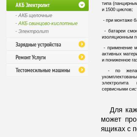
типа (панцирны
АКБ Электролит
и 1500 циклов;
АКБ щелочные
- при монтаже б
АКБ свинцово-кислотные
- батареи смо
Электролит
изоляционным п
Зарядные устройства
- применение м
активных матер
Ремонт Услуги
и пониженное га
Тестомесильные машины
- по желани
укомплектованы
электролита 
сервисными сис
Для каж
может про
ящиках с 