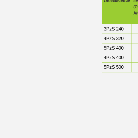
Обозначение
ем
(С
А/
3PzS 240
4PzS 320
5PzS 400
4PzS 400
5PzS 500