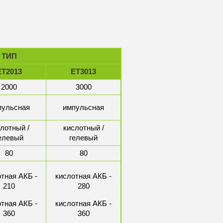
ТИП
ЕТ2013
ЕТ3013
2000
3000
пульсная
импульсная
лотный /
кислотный /
елевый
гелевый
80
80
тная АКБ -
кислотная АКБ -
210
280
тная АКБ -
кислотная АКБ -
360
360