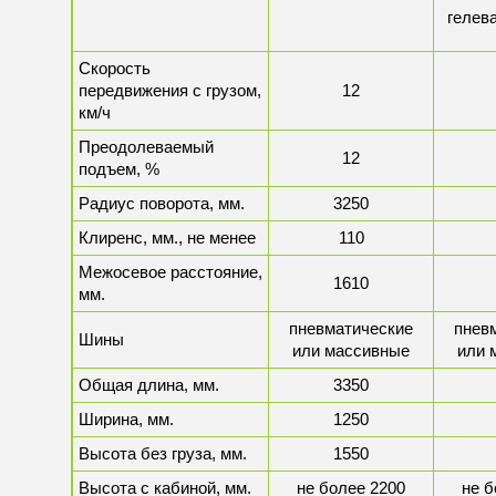
гелева
Скорость
передвижения с грузом,
12
км/ч
Преодолеваемый
12
подъем, %
Радиус поворота, мм.
3250
Клиренс, мм., не менее
110
Межосевое расстояние,
1610
мм.
пневматические
пнев
Шины
или массивные
или 
Общая длина, мм.
3350
Ширина, мм.
1250
Высота без груза, мм.
1550
Высота с кабиной, мм.
не более 2200
не б