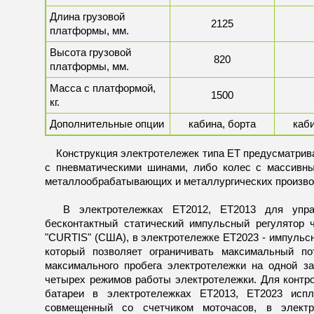
Длина грузовой
2125
платформы, мм.
Высота грузовой
820
платформы, мм.
Масса с платформой,
1500
кг.
Дополнительные опции
кабина, борта
каби
Конструкция электротележек типа ЕТ предусматрива
с пневматическими шинами, либо колес с массивн
металлообрабатывающих и металлургических пр
В электротележках ЕТ2012, ЕТ2013 для управ
бесконтактный статический импульсный регулятор 
"CURTIS" (США), в электротележке ЕТ2023 - импульсн
который позволяет ограничивать максимальный п
максимального пробега электротележки на одной за
четырех режимов работы электротележки. Для контр
батареи в электротележках ЕТ2013, ЕТ2023 испл
совмещенный со счетчиком моточасов, в электр